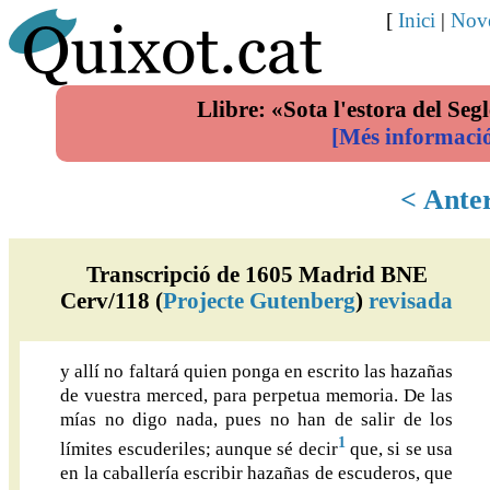
[
Inici
|
Nove
Llibre: «Sota l'estora del Segl
[Més informaci
< Ante
Transcripció de 1605 Madrid BNE
Cerv/118 (
Projecte Gutenberg
)
revisada
y allí no faltará quien ponga en escrito las hazañas
de vuestra merced, para perpetua memoria. De las
mías no digo nada, pues no han de salir de los
1
límites escuderiles; aunque sé decir
que, si se usa
en la caballería escribir hazañas de escuderos, que