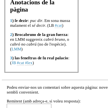
Anotacions de la
pàgina
1
)
ſe dezir
:
puc dir
. Em sona massa
malament el
sé decir
. (LB
#cat
)
2
)
Brocabruno de la gran fuerza
:
en LMM suggereix
cabró bruno
, o
cabró no cabrú
(no de l'espècie).
(
LMM
)
3
)
las feneſtras de ſu real palacio
:
(
JB
#cat
#lex
)
Podeu enviar-nos un comentari sobre aquesta pàgina: noves a
sembli convenient.
Remitent (amb adreça-e, si voleu resposta):