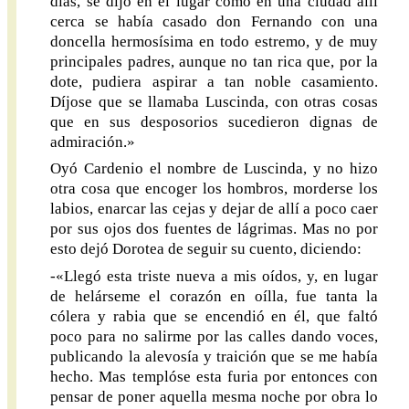
días, se dijo en el lugar como en una ciudad allí
cerca se había casado don Fernando con una
doncella hermosísima en todo estremo, y de muy
principales padres, aunque no tan rica que, por la
dote, pudiera aspirar a tan noble casamiento.
Díjose que se llamaba Luscinda, con otras cosas
que en sus desposorios sucedieron dignas de
admiración.»
Oyó Cardenio el nombre de Luscinda, y no hizo
otra cosa que encoger los hombros, morderse los
labios, enarcar las cejas y dejar de allí a poco caer
por sus ojos dos fuentes de lágrimas. Mas no por
esto dejó Dorotea de seguir su cuento, diciendo:
-«Llegó esta triste nueva a mis oídos, y, en lugar
de helárseme el corazón en oílla, fue tanta la
cólera y rabia que se encendió en él, que faltó
poco para no salirme por las calles dando voces,
publicando la alevosía y traición que se me había
hecho. Mas templóse esta furia por entonces con
pensar de poner aquella mesma noche por obra lo