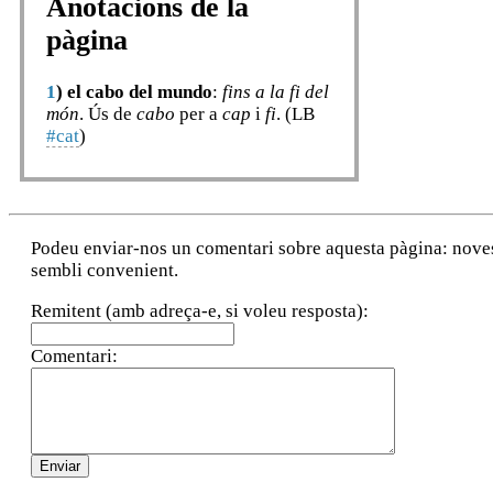
Anotacions de la
pàgina
1
)
el cabo del mundo
:
fins a la fi del
món
. Ús de
cabo
per a
cap
i
fi
. (LB
#cat
)
Podeu enviar-nos un comentari sobre aquesta pàgina: noves a
sembli convenient.
Remitent (amb adreça-e, si voleu resposta):
Comentari: