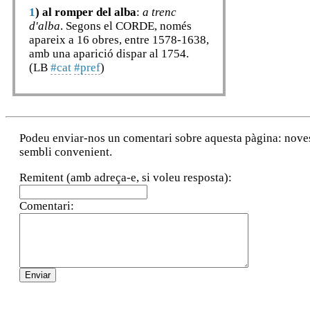
1
)
al romper del alba
:
a trenc
d'alba
. Segons el CORDE, només
apareix a 16 obres, entre 1578-1638,
amb una aparició dispar al 1754.
(LB
#cat
#pref
)
Podeu enviar-nos un comentari sobre aquesta pàgina: noves a
sembli convenient.
Remitent (amb adreça-e, si voleu resposta):
Comentari: