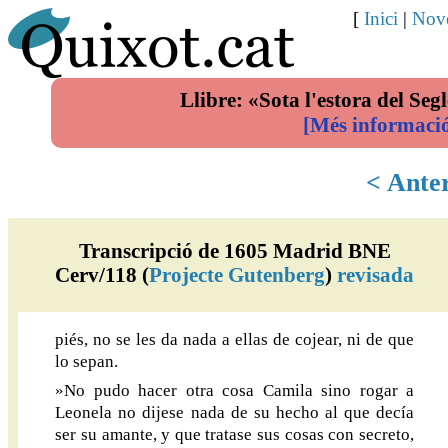
[
Inici
|
Nove
Llibre: «Sota l'estora del Segl
[Més informaci
< Ante
Transcripció de 1605 Madrid BNE
Cerv/118 (
Projecte Gutenberg
)
revisada
piés, no se les da nada a ellas de cojear, ni de que
lo sepan.
»No pudo hacer otra cosa Camila sino rogar a
Leonela no dijese nada de su hecho al que decía
ser su amante, y que tratase sus cosas con secreto,