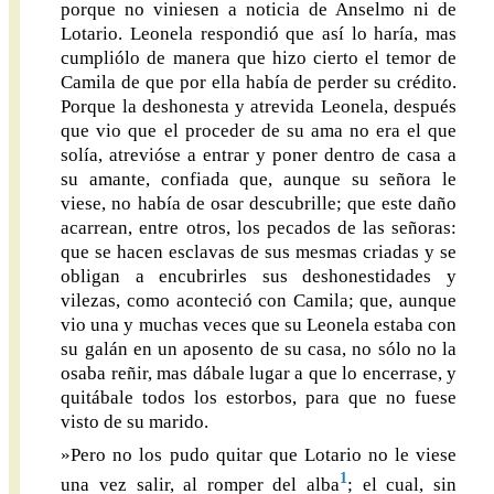
porque no viniesen a noticia de Anselmo ni de
Lotario. Leonela respondió que así lo haría, mas
cumpliólo de manera que hizo cierto el temor de
Camila de que por ella había de perder su crédito.
Porque la deshonesta y atrevida Leonela, después
que vio que el proceder de su ama no era el que
solía, atrevióse a entrar y poner dentro de casa a
su amante, confiada que, aunque su señora le
viese, no había de osar descubrille; que este daño
acarrean, entre otros, los pecados de las señoras:
que se hacen esclavas de sus mesmas criadas y se
obligan a encubrirles sus deshonestidades y
vilezas, como aconteció con Camila; que, aunque
vio una y muchas veces que su Leonela estaba con
su galán en un aposento de su casa, no sólo no la
osaba reñir, mas dábale lugar a que lo encerrase, y
quitábale todos los estorbos, para que no fuese
visto de su marido.
»Pero no los pudo quitar que Lotario no le viese
1
una vez salir, al romper del alba
; el cual, sin