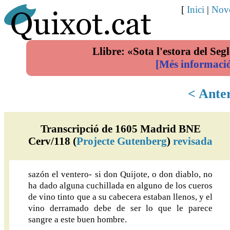
[
Inici
|
Nove
Llibre: «Sota l'estora del Segl
[Més informaci
< Ante
Transcripció de 1605 Madrid BNE
Cerv/118 (
Projecte Gutenberg
)
revisada
sazón el ventero- si don Quijote, o don diablo, no
ha dado alguna cuchillada en alguno de los cueros
de vino tinto que a su cabecera estaban llenos, y el
vino derramado debe de ser lo que le parece
sangre a este buen hombre.