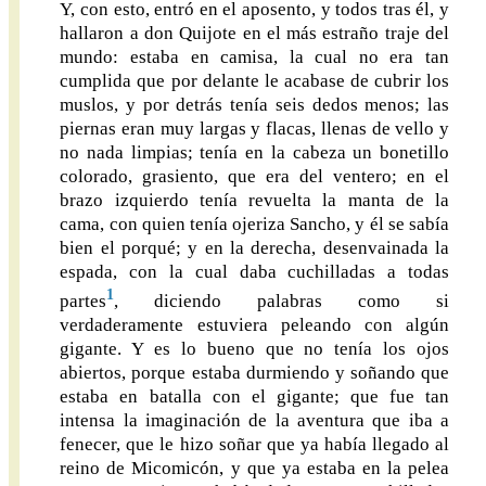
Y, con esto, entró en el aposento, y todos tras él, y
hallaron a don Quijote en el más estraño traje del
mundo: estaba en camisa, la cual no era tan
cumplida que por delante le acabase de cubrir los
muslos, y por detrás tenía seis dedos menos; las
piernas eran muy largas y flacas, llenas de vello y
no nada limpias; tenía en la cabeza un bonetillo
colorado, grasiento, que era del ventero; en el
brazo izquierdo tenía revuelta la manta de la
cama, con quien tenía ojeriza Sancho, y él se sabía
bien el porqué; y en la derecha, desenvainada la
espada, con la cual daba cuchilladas a todas
1
partes
, diciendo palabras como si
verdaderamente estuviera peleando con algún
gigante. Y es lo bueno que no tenía los ojos
abiertos, porque estaba durmiendo y soñando que
estaba en batalla con el gigante; que fue tan
intensa la imaginación de la aventura que iba a
fenecer, que le hizo soñar que ya había llegado al
reino de Micomicón, y que ya estaba en la pelea