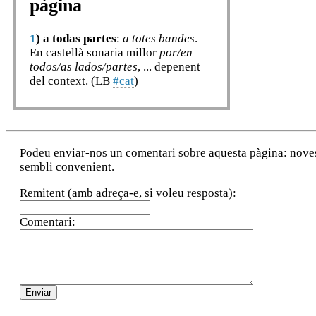
pàgina
1
)
a todas partes
:
a totes bandes
.
En castellà sonaria millor
por/en
todos/as lados/partes
, ... depenent
del context. (LB
#cat
)
Podeu enviar-nos un comentari sobre aquesta pàgina: noves a
sembli convenient.
Remitent (amb adreça-e, si voleu resposta):
Comentari: