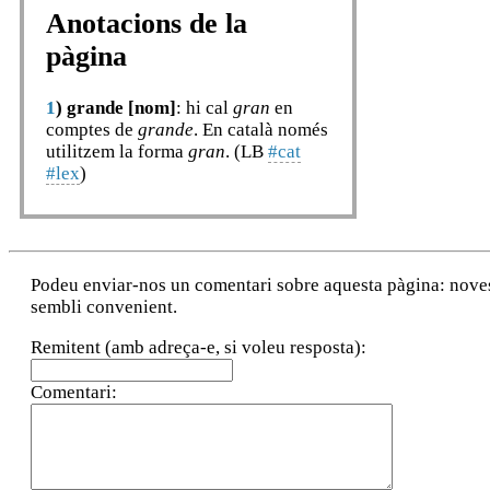
Anotacions de la
pàgina
1
)
grande [nom]
: hi cal
gran
en
comptes de
grande
. En català només
utilitzem la forma
gran
. (LB
#cat
#lex
)
Podeu enviar-nos un comentari sobre aquesta pàgina: noves a
sembli convenient.
Remitent (amb adreça-e, si voleu resposta):
Comentari: