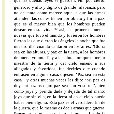
que las buenas leyes se guarden. Fin, por cierto,
1
generoso y alto y digno de grande
alabanza, pero
no de tanta como merece aquel a que las armas
atienden, las cuales tienen por objeto y fin la paz,
que es el mayor bien que los hombres pueden
desear en esta vida. Y así, las primeras buenas
nuevas que tuvo el mundo y tuvieron los hombres
fueron las que dieron los ángeles la noche que fue
nuestro día, cuando cantaron en los aires: ''Gloria
sea en las alturas, y paz en la tierra, a los hombres
de buena voluntad''; y a la salutación que el mejor
maestro de la tierra y del cielo enseñó a sus
allegados y favoridos, fue decirles que cuando
entrasen en alguna casa, dijesen: ''Paz sea en esta
casa''; y otras muchas veces les dijo: ''Mi paz os
doy, mi paz os dejo: paz sea con vosotros'', bien
como joya y prenda dada y dejada de tal mano;
joya que sin ella, en la tierra ni en el cielo puede
haber bien alguno. Esta paz es el verdadero fin de
la guerra, que lo mesmo es decir armas que guerra.
Prosupuesta, pues, esta verdad, que el fin de la