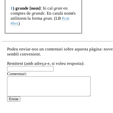
1
)
grande [nom]
: hi cal
gran
en
comptes de
grande
. En català només
utilitzem la forma
gran
. (LB
#cat
#lex
)
Podeu enviar-nos un comentari sobre aquesta pàgina: noves a
sembli convenient.
Remitent (amb adreça-e, si voleu resposta):
Comentari: