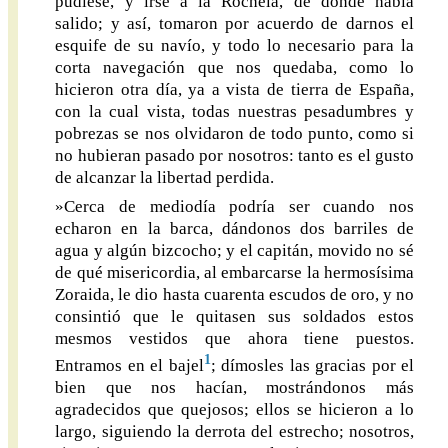
pudiese, y irse a la Rochela, de donde había
salido; y así, tomaron por acuerdo de darnos el
esquife de su navío, y todo lo necesario para la
corta navegación que nos quedaba, como lo
hicieron otra día, ya a vista de tierra de España,
con la cual vista, todas nuestras pesadumbres y
pobrezas se nos olvidaron de todo punto, como si
no hubieran pasado por nosotros: tanto es el gusto
de alcanzar la libertad perdida.
»Cerca de mediodía podría ser cuando nos
echaron en la barca, dándonos dos barriles de
agua y algún bizcocho; y el capitán, movido no sé
de qué misericordia, al embarcarse la hermosísima
Zoraida, le dio hasta cuarenta escudos de oro, y no
consintió que le quitasen sus soldados estos
mesmos vestidos que ahora tiene puestos.
1
Entramos en el bajel
; dímosles las gracias por el
bien que nos hacían, mostrándonos más
agradecidos que quejosos; ellos se hicieron a lo
largo, siguiendo la derrota del estrecho; nosotros,