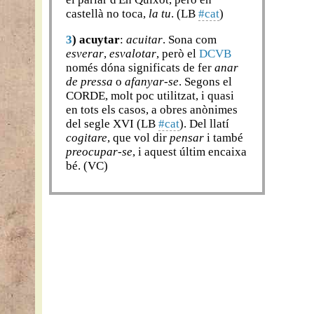
castellà no toca,
la tu
. (LB
#cat
)
3
)
acuytar
:
acuitar
. Sona com
esverar
,
esvalotar
, però el
DCVB
només dóna significats de fer
anar
de pressa
o
afanyar-se
. Segons el
CORDE, molt poc utilitzat, i quasi
en tots els casos, a obres anònimes
del segle XVI (LB
#cat
). Del llatí
cogitare
, que vol dir
pensar
i també
preocupar-se
, i aquest últim encaixa
bé. (VC)