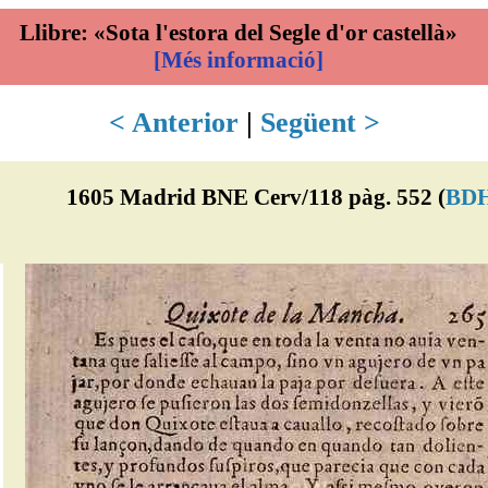
Llibre: «Sota l'estora del Segle d'or castellà»
[Més informació]
< Anterior
|
Següent >
1605 Madrid BNE Cerv/118 pàg. 552 (
BD