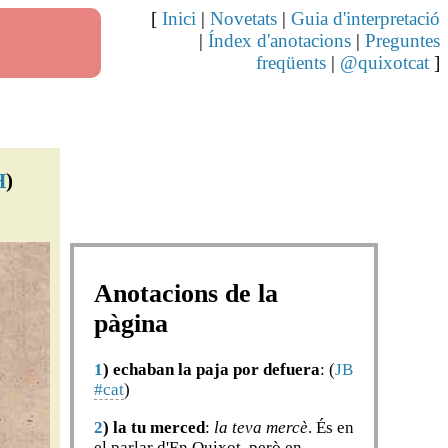
[
Inici
|
Novetats
|
Guia d'interpretació
|
Índex d'anotacions
|
Preguntes
freqüents
|
@quixotcat
]
H
)
Anotacions de la
pàgina
1
)
echaban la paja por defuera
: (
JB
#cat
)
2
)
la tu merced
:
la teva mercè
. És en
el parlar d'En Quixot, però en