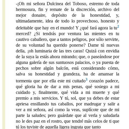
-¡Oh mi señora Dulcinea del Toboso, estremo de toda
hermosura, fin y remate de la discreción, archivo del
mejor donaire, depósito de la honestidad, y,
ultimadamente, idea de todo lo provechoso, honesto y
2
deleitable que hay en el mundo! Y ¿qué fará agora la tu
merced? ¿Si tendrás por ventura las mientes en tu
cautivo caballero, que a tantos peligros, por sólo servirte,
de su voluntad ha querido ponerse? Dame tú nuevas
della, ¡oh luminaria de las tres caras! Quizá con envidia
de la suya la estás ahora mirando; que, o paseándose por
alguna galería de sus suntuosos palacios, o ya puesta de
pechos sobre algún balcón, está considerando cómo,
salva su honestidad y grandeza, ha de amansar la
3
tormenta que por ella este mi cuitado
corazón padece,
qué gloria ha de dar a mis penas, qué sosiego a mi
cuidado y, finalmente, qué vida a mi muerte y qué
premio a mis servicios. Y tú, sol, que ya debes de estar
apriesa ensillando tus caballos, por madrugar y salir a
ver a mi señora, así como la veas, suplícote que de mi
parte la saludes; pero guárdate que al verla y saludarla
no le des paz en el rostro, que tendré más celos de ti que
tú los tuviste de aquella ligera ingrata que tanto