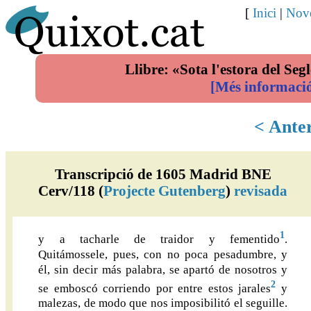
[
Inici
|
Nove
Llibre: «Sota l'estora del Segl
[Més informaci
< Ante
Transcripció de 1605 Madrid BNE
Cerv/118 (
Projecte Gutenberg
)
revisada
1
y a tacharle de traidor y fementido
.
Quitámossele, pues, con no poca pesadumbre, y
él, sin decir más palabra, se apartó de nosotros y
2
se emboscó corriendo por entre estos jarales
y
malezas, de modo que nos imposibilitó el seguille.