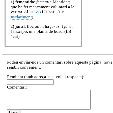
1
)
fementido
:
fementit
. Mentider;
que ha fet mancament voluntari a la
veritat. Al
DCVB
i DRAE. (LB
#aclariment
)
2
)
jaral
: lloc on hi ha
jaras
. I
jara
,
és
estepa
, una planta de bosc. (LB
#cat
)
Podeu enviar-nos un comentari sobre aquesta pàgina: noves a
sembli convenient.
Remitent (amb adreça-e, si voleu resposta):
Comentari: