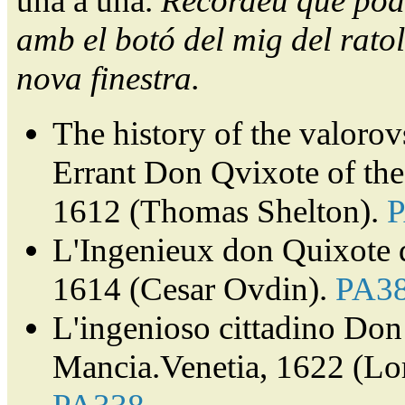
una a una.
Recordeu que pode
amb el botó del mig del ratol
nova finestra.
The history of the valorov
Errant Don Qvixote of th
1612 (Thomas Shelton).
L'Ingenieux don Quixote 
1614 (Cesar Ovdin).
PA3
L'ingenioso cittadino Don 
Mancia.Venetia, 1622 (Lor