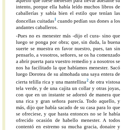
aquello que fuese menester para llevar adelante su
intento, porque ella había leído muchos libros de
caballerías y sabía bien el estilo que tenían las
1
doncellas cuitadas
cuando pedían sus dones a los
andantes caballeros.
-Pues no es menester más -dijo el cura- sino que
luego se ponga por obra; que, sin duda, la buena
suerte se muestra en favor nuestro, pues, tan sin
pensarlo, a vosotros, señores, se os ha comenzado
a abrir puerta para vuestro remedio y a nosotros se
nos ha facilitado la que habíamos menester. Sacó
luego Dorotea de su almohada una saya entera de
2
cierta telilla rica y una mantellina
de otra vistosa
tela verde, y de una cajita un collar y otras joyas,
con que en un instante se adornó de manera que
una rica y gran señora parecía. Todo aquello, y
más, dijo que había sacado de su casa para lo que
se ofreciese, y que hasta entonces no se le había
ofrecido ocasión de habello menester. A todos
contentó en estremo su mucha gracia, donaire y