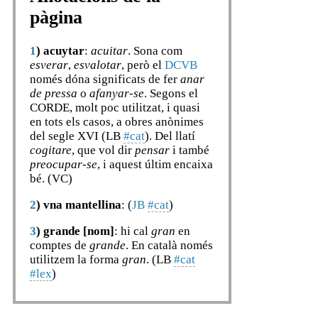
pàgina
1
)
acuytar
:
acuitar
. Sona com
esverar
,
esvalotar
, però el
DCVB
només dóna significats de fer
anar
de pressa
o
afanyar-se
. Segons el
CORDE, molt poc utilitzat, i quasi
en tots els casos, a obres anònimes
del segle XVI (LB
#cat
). Del llatí
cogitare
, que vol dir
pensar
i també
preocupar-se
, i aquest últim encaixa
bé. (VC)
2
)
vna mantellina
: (
JB
#cat
)
3
)
grande [nom]
: hi cal
gran
en
comptes de
grande
. En català només
utilitzem la forma
gran
. (LB
#cat
#lex
)