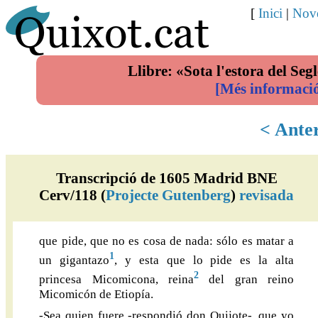
[
Inici
|
Nove
Llibre: «Sota l'estora del Segl
[Més informaci
< Ante
Transcripció de 1605 Madrid BNE
Cerv/118 (
Projecte Gutenberg
)
revisada
que pide, que no es cosa de nada: sólo es matar a
1
un gigantazo
, y esta que lo pide es la alta
2
princesa Micomicona, reina
del gran reino
Micomicón de Etiopía.
-Sea quien fuere -respondió don Quijote-, que yo