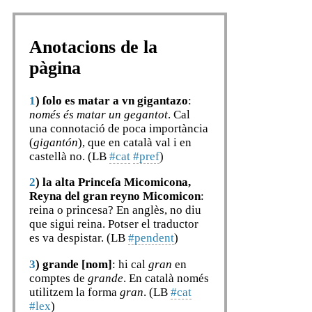
Anotacions de la
pàgina
1
)
ſolo es matar a vn gigantazo
:
només és matar un gegantot
. Cal
una connotació de poca importància
(
gigantón
), que en català val i en
castellà no. (LB
#cat
#pref
)
2
)
la alta Princeſa Micomicona,
Reyna del gran reyno Micomicon
:
reina o princesa? En anglès, no diu
que sigui reina. Potser el traductor
es va despistar. (LB
#pendent
)
3
)
grande [nom]
: hi cal
gran
en
comptes de
grande
. En català només
utilitzem la forma
gran
. (LB
#cat
#lex
)