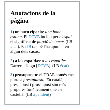
Anotacions de la
pàgina
1
)
un buen eſpacio
:
una bona
estona
. El
DCVB
inclou per a
espai
el significat de
porció de temps
(LB
#cat
). En
JB
també l'ha apuntat en
algun dels casos.
2
)
a las espaldas
:
a les espatlles
.
Darrera d'algú [
DCVB
]. (LB
#cat
)
3
)
prosupuesto
: el DRAE només ens
porta a
presupuesto
. En català,
pressupost i prossupost són més
properes fonèticament que en
castellà. (LB
#pendent
)