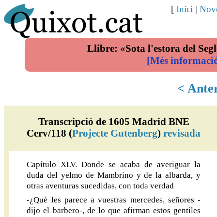
[
Inici
|
Nove
Llibre: «Sota l'estora del Segl
[Més informaci
< Ante
Transcripció de 1605 Madrid BNE
Cerv/118 (
Projecte Gutenberg
)
revisada
Capítulo XLV. Donde se acaba de averiguar la
duda del yelmo de Mambrino y de la albarda, y
otras aventuras sucedidas, con toda verdad
-¿Qué les parece a vuestras mercedes, señores -
dijo el barbero-, de lo que afirman estos gentiles