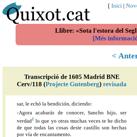
[
Inici
|
Nove
Llibre: «Sota l'estora del Segl
[Més informaci
< Ante
Transcripció de 1605 Madrid BNE
Cerv/118 (
Projecte Gutenberg
)
revisada
sar, le echó la bendición, diciendo:
-Agora acabarás de conocer, Sancho hijo, ser
1
verdad
lo que yo otras muchas veces te he dicho
de que todas las cosas deste castillo son hechas
por vía de encantamento.