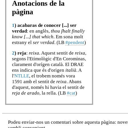
Anotacions de la
pàgina
1
)
acabaras de conocer [...] ser
verdad
: en anglès,
thou ſhalt finally
know [...] that which
. Em sona molt
estrany el
ser verdad
. (LB
#pendent
)
2
)
reja
:
reixa
. Aquest sentit de
reixa
,
segons l'Etimològic d'En Corominas,
clarament d'orígen català. El DRAE
ens indica que és d'origen
italià
. A
l'
NTLLE
, el trobem només vora
1591 amb el sentit de
reixa
. Abans
d'aquest, només hi havia el sentit de
reja de arado
, la rella. (LB
#cat
)
Podeu enviar-nos un comentari sobre aquesta pàgina: noves a
sembli convenient.