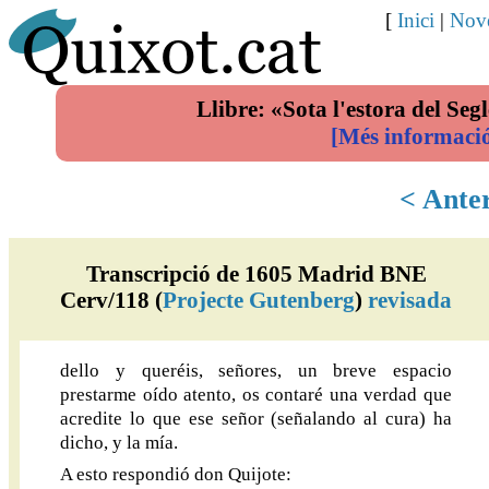
[
Inici
|
Nove
Llibre: «Sota l'estora del Segl
[Més informaci
< Ante
Transcripció de 1605 Madrid BNE
Cerv/118 (
Projecte Gutenberg
)
revisada
dello y queréis, señores, un breve espacio
prestarme oído atento, os contaré una verdad que
acredite lo que ese señor (señalando al cura) ha
dicho, y la mía.
A esto respondió don Quijote: