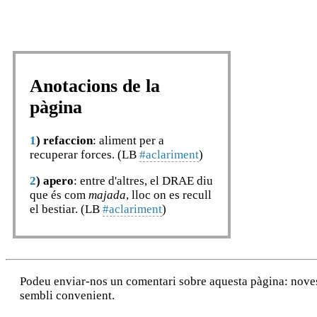
Anotacions de la
pàgina
1
)
refaccion
: aliment per a
recuperar forces. (LB
#aclariment
)
2
)
apero
: entre d'altres, el DRAE diu
que és com
majada
, lloc on es recull
el bestiar. (LB
#aclariment
)
Podeu enviar-nos un comentari sobre aquesta pàgina: noves a
sembli convenient.