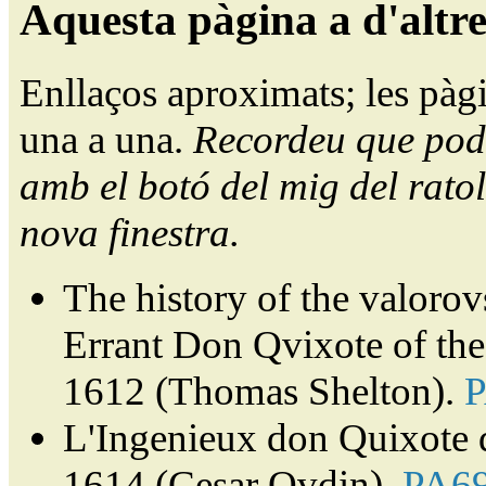
Aquesta pàgina a d'altr
Enllaços aproximats; les pàg
una a una.
Recordeu que pode
amb el botó del mig del ratol
nova finestra.
The history of the valorov
Errant Don Qvixote of th
1612 (Thomas Shelton).
L'Ingenieux don Quixote 
1614 (Cesar Ovdin).
PA6