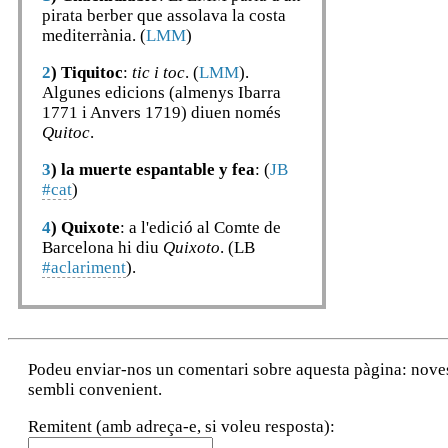
pirata berber que assolava la costa
mediterrània. (
LMM
)
2
)
Tiquitoc
:
tic i toc
. (
LMM
).
Algunes edicions (almenys Ibarra
1771 i Anvers 1719) diuen només
Quitoc
.
3
)
la muerte espantable y fea
: (
JB
#cat
)
4
)
Quixote
: a l'edició al Comte de
Barcelona hi diu
Quixoto
. (LB
#aclariment
).
Podeu enviar-nos un comentari sobre aquesta pàgina: noves a
sembli convenient.
Remitent (amb adreça-e, si voleu resposta):