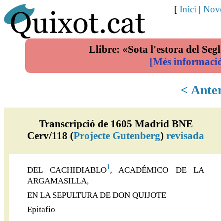
[
Inici
|
Nove
Llibre: «Sota l'estora del Segl
[Més informaci
< Ante
Transcripció de 1605 Madrid BNE
Cerv/118 (
Projecte Gutenberg
)
revisada
1
DEL CACHIDIABLO
, ACADÉMICO DE LA
ARGAMASILLA,
EN LA SEPULTURA DE DON QUIJOTE
Epitafio