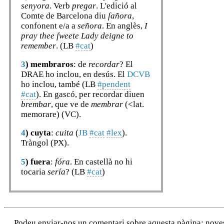
senyora
. Verb
pregar
. L'edició al
Comte de Barcelona diu
ſañora
,
confonent e/a a
señora
. En anglès,
I
pray thee ſweete Lady deigne to
remember
. (LB
#cat
)
3
)
membraros
: de
recordar
? El
DRAE ho inclou, en desús. El
DCVB
ho inclou, també (LB
#pendent
#cat
). En gascó, per recordar diuen
brembar
, que ve de
membrar
(<lat.
memorare) (VC).
4
)
cuyta
:
cuita
(
JB
#cat
#lex
).
Tràngol (PX).
5
)
fuera
:
fóra
. En castellà no hi
tocaria
sería
? (LB
#cat
)
Podeu enviar-nos un comentari sobre aquesta pàgina: noves a