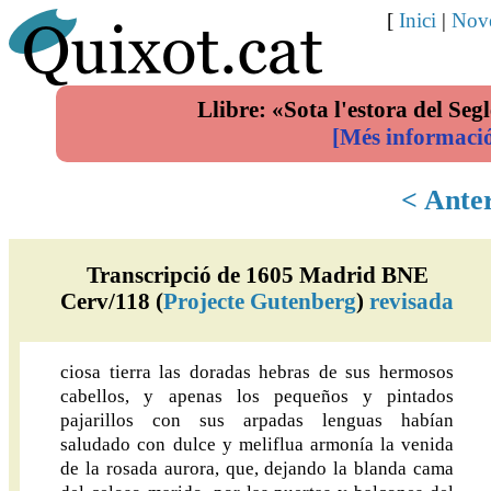
[
Inici
|
Nove
Llibre: «Sota l'estora del Segl
[Més informaci
< Ante
Transcripció de 1605 Madrid BNE
Cerv/118 (
Projecte Gutenberg
)
revisada
ciosa tierra las doradas hebras de sus hermosos
cabellos, y apenas los pequeños y pintados
pajarillos con sus arpadas lenguas habían
saludado con dulce y meliflua armonía la venida
de la rosada aurora, que, dejando la blanda cama