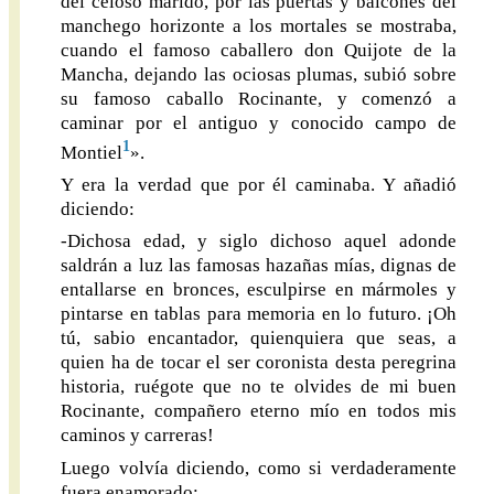
del celoso marido, por las puertas y balcones del
manchego horizonte a los mortales se mostraba,
cuando el famoso caballero don Quijote de la
Mancha, dejando las ociosas plumas, subió sobre
su famoso caballo Rocinante, y comenzó a
caminar por el antiguo y conocido campo de
1
Montiel
».
Y era la verdad que por él caminaba. Y añadió
diciendo:
-Dichosa edad, y siglo dichoso aquel adonde
saldrán a luz las famosas hazañas mías, dignas de
entallarse en bronces, esculpirse en mármoles y
pintarse en tablas para memoria en lo futuro. ¡Oh
tú, sabio encantador, quienquiera que seas, a
quien ha de tocar el ser coronista desta peregrina
historia, ruégote que no te olvides de mi buen
Rocinante, compañero eterno mío en todos mis
caminos y carreras!
Luego volvía diciendo, como si verdaderamente
fuera enamorado: