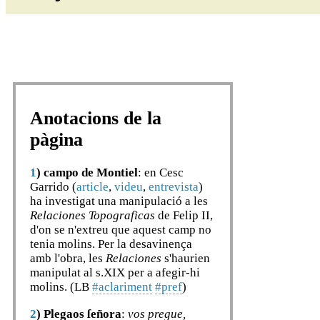
Anotacions de la
pàgina
1
)
campo de Montiel
: en Cesc
Garrido (
article
,
videu
,
entrevista
)
ha investigat una manipulació a les
Relaciones Topograficas
de Felip II,
d'on se n'extreu que aquest camp no
tenia molins. Per la desavinença
amb l'obra, les
Relaciones
s'haurien
manipulat al s.XIX per a afegir-hi
molins. (LB
#aclariment
#pref
)
2
)
Plegaos ſeñora
:
vos pregue,