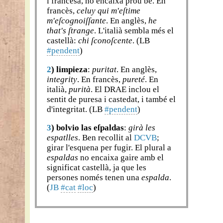
i francesa, no encaixa prou bé. En
francès,
celuy qui m'eſtime
m'eſcognoiſſante
. En anglès,
he
that's ſtrange
. L'italià sembla més el
castellà:
chi ſconoſcente
. (LB
#pendent
)
2
)
limpieza
:
puritat
. En anglès,
integrity
. En francès,
pureté
. En
italià,
purità
. El DRAE inclou el
sentit de puresa i castedat, i també el
d'integritat. (LB
#pendent
)
3
)
bolvio las eſpaldas
:
girà les
espatlles
. Ben recollit al
DCVB
;
girar l'esquena per fugir. El plural a
espaldas
no encaixa gaire amb el
significat castellà, ja que les
persones només tenen una
espalda
.
(
JB
#cat
#loc
)