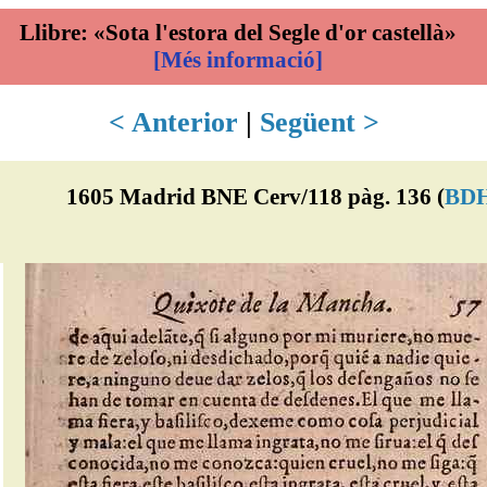
Llibre: «Sota l'estora del Segle d'or castellà»
[Més informació]
< Anterior
|
Següent >
1605 Madrid BNE Cerv/118 pàg. 136 (
BD