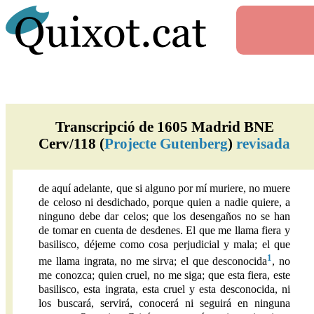
Transcripció de 1605 Madrid BNE
Cerv/118 (
Projecte Gutenberg
)
revisada
de aquí adelante, que si alguno por mí muriere, no muere
de celoso ni desdichado, porque quien a nadie quiere, a
ninguno debe dar celos; que los desengaños no se han
de tomar en cuenta de desdenes. El que me llama fiera y
basilisco, déjeme como cosa perjudicial y mala; el que
1
me llama ingrata, no me sirva; el que desconocida
, no
me conozca; quien cruel, no me siga; que esta fiera, este
basilisco, esta ingrata, esta cruel y esta desconocida, ni
los buscará, servirá, conocerá ni seguirá en ninguna