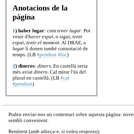
Anotacions de la
pàgina
1
)
haber lugar
: com
tener lugar
. Pot
venir d'
haver espai
, o sigui,
tenir
espai
,
tenir el moment
. Al DRAE, a
lugar
li donen també connotació de
temps. (LB
#pendent
#loc
)
2
)
dineros
:
diners
. En castellà seria
més aviat
dinero
. Cal mirar l'ús del
plural en castellà. (LB
#cat
#pendent
)
Podeu enviar-nos un comentari sobre aquesta pàgina: noves a
sembli convenient.
Remitent (amb adreça-e, si voleu resposta):