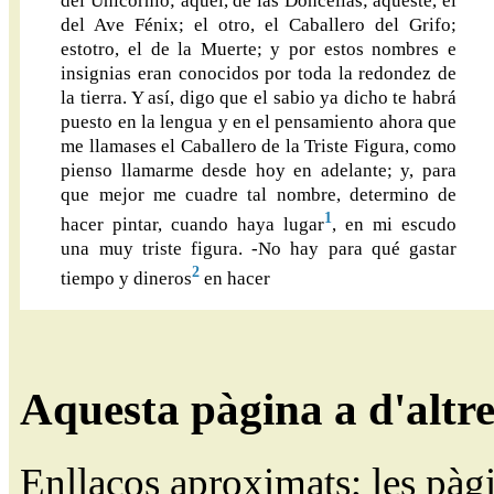
del Unicornio; aquel, de las Doncellas; aquéste, el
del Ave Fénix; el otro, el Caballero del Grifo;
estotro, el de la Muerte; y por estos nombres e
insignias eran conocidos por toda la redondez de
la tierra. Y así, digo que el sabio ya dicho te habrá
puesto en la lengua y en el pensamiento ahora que
me llamases el Caballero de la Triste Figura, como
pienso llamarme desde hoy en adelante; y, para
que mejor me cuadre tal nombre, determino de
1
hacer pintar, cuando haya lugar
, en mi escudo
una muy triste figura. -No hay para qué gastar
2
tiempo y dineros
en hacer
Aquesta pàgina a d'altr
Enllaços aproximats; les pàg