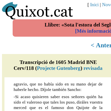
[
Inici
|
Nove
Llibre: «Sota l'estora del Segl
[Més informaci
< Ante
Transcripció de 1605 Madrid BNE
Cerv/118 (
Projecte Gutenberg
)
revisada
agravio, que no había sido en su mano dejar de
haberle hecho. Díjole también Sancho:
-Si acaso quisieren saber esos señores quién ha
sido el valeroso que tales los puso, diráles vuestra
merced que es el famoso don Quijote de la