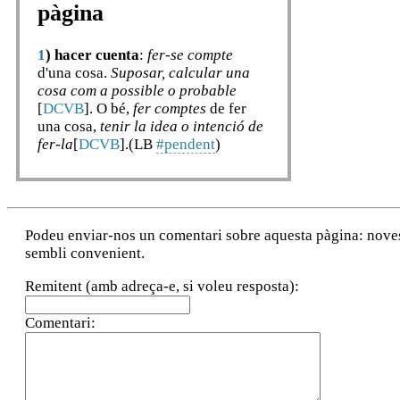
pàgina
1
)
hacer cuenta
:
fer-se compte
d'una cosa.
Suposar, calcular una
cosa com a possible o probable
[
DCVB
]. O bé,
fer comptes
de fer
una cosa,
tenir la idea o intenció de
fer-la
[
DCVB
].(LB
#pendent
)
Podeu enviar-nos un comentari sobre aquesta pàgina: noves a
sembli convenient.
Remitent (amb adreça-e, si voleu resposta):
Comentari: