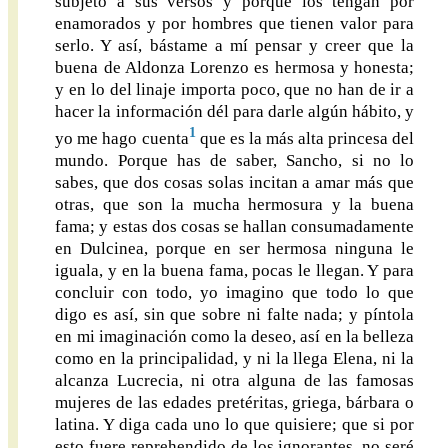
subjeto a sus versos y porque los tengan por
enamorados y por hombres que tienen valor para
serlo. Y así, bástame a mí pensar y creer que la
buena de Aldonza Lorenzo es hermosa y honesta;
y en lo del linaje importa poco, que no han de ir a
hacer la información dél para darle algún hábito, y
1
yo me hago cuenta
que es la más alta princesa del
mundo. Porque has de saber, Sancho, si no lo
sabes, que dos cosas solas incitan a amar más que
otras, que son la mucha hermosura y la buena
fama; y estas dos cosas se hallan consumadamente
en Dulcinea, porque en ser hermosa ninguna le
iguala, y en la buena fama, pocas le llegan. Y para
concluir con todo, yo imagino que todo lo que
digo es así, sin que sobre ni falte nada; y píntola
en mi imaginación como la deseo, así en la belleza
como en la principalidad, y ni la llega Elena, ni la
alcanza Lucrecia, ni otra alguna de las famosas
mujeres de las edades pretéritas, griega, bárbara o
latina. Y diga cada uno lo que quisiere; que si por
esto fuere reprehendido de los ignorantes, no seré