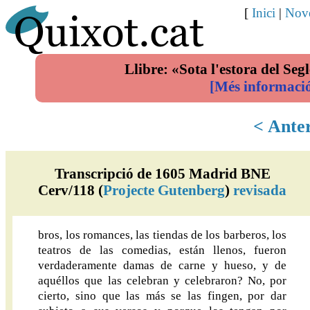
[
Inici
|
Nove
Llibre: «Sota l'estora del Segl
[Més informaci
< Ante
Transcripció de 1605 Madrid BNE
Cerv/118 (
Projecte Gutenberg
)
revisada
bros, los romances, las tiendas de los barberos, los
teatros de las comedias, están llenos, fueron
verdaderamente damas de carne y hueso, y de
aquéllos que las celebran y celebraron? No, por
cierto, sino que las más se las fingen, por dar