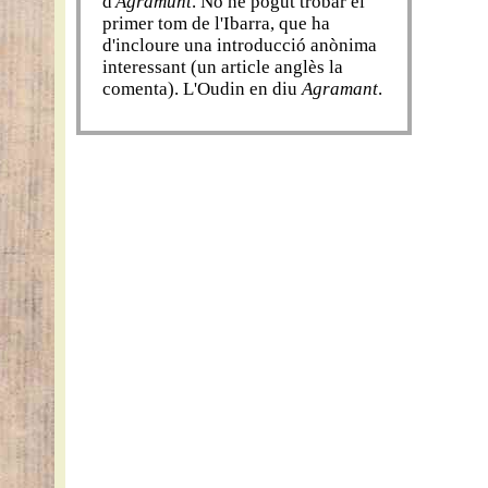
d'
Agramunt
. No he pogut trobar el
primer tom de l'Ibarra, que ha
d'incloure una introducció anònima
interessant (un article anglès la
comenta). L'Oudin en diu
Agramant
.