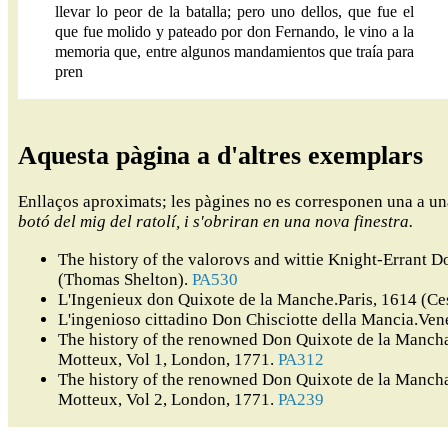
llevar lo peor de la batalla; pero uno dellos, que fue el
que fue molido y pateado por don Fernando, le vino a la
memoria que, entre algunos mandamientos que traía para
pren
Aquesta pàgina a d'altres exemplars
Enllaços aproximats; les pàgines no es corresponen una a u
botó del mig del ratolí, i s'obriran en una nova finestra.
The history of the valorovs and wittie Knight-Errant
(Thomas Shelton).
PA530
L'Ingenieux don Quixote de la Manche.Paris, 1614 (Ce
L'ingenioso cittadino Don Chisciotte della Mancia.Ven
The history of the renowned Don Quixote de la Mancha,
Motteux, Vol 1, London, 1771.
PA312
The history of the renowned Don Quixote de la Mancha,
Motteux, Vol 2, London, 1771.
PA239