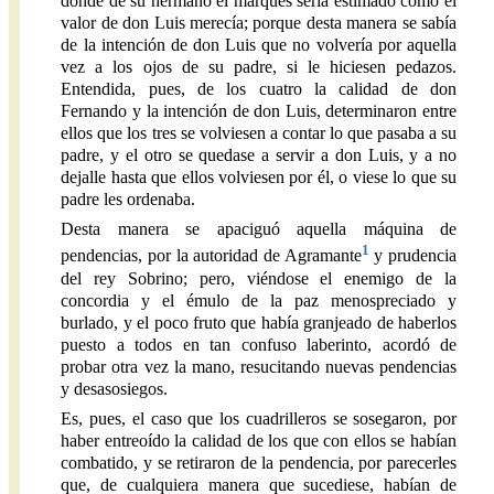
donde de su hermano el marqués sería estimado como el
valor de don Luis merecía; porque desta manera se sabía
de la intención de don Luis que no volvería por aquella
vez a los ojos de su padre, si le hiciesen pedazos.
Entendida, pues, de los cuatro la calidad de don
Fernando y la intención de don Luis, determinaron entre
ellos que los tres se volviesen a contar lo que pasaba a su
padre, y el otro se quedase a servir a don Luis, y a no
dejalle hasta que ellos volviesen por él, o viese lo que su
padre les ordenaba.
Desta manera se apaciguó aquella máquina de
1
pendencias, por la autoridad de Agramante
y prudencia
del rey Sobrino; pero, viéndose el enemigo de la
concordia y el émulo de la paz menospreciado y
burlado, y el poco fruto que había granjeado de haberlos
puesto a todos en tan confuso laberinto, acordó de
probar otra vez la mano, resucitando nuevas pendencias
y desasosiegos.
Es, pues, el caso que los cuadrilleros se sosegaron, por
haber entreoído la calidad de los que con ellos se habían
combatido, y se retiraron de la pendencia, por parecerles
que, de cualquiera manera que sucediese, habían de