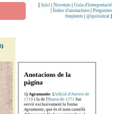
[
Inici
|
Novetats
|
Guia d'interpretació
|
Índex d'anotacions
|
Preguntes
freqüents
|
@quixotcat
]
H
)
Anotacions de la
pàgina
1
)
Agramante
: L'
edició d'Anvers de
1719
i la de l'
Ibarra de 1771
fan
servir exclusivament la forma
Agramonte
, que és el nom castellà