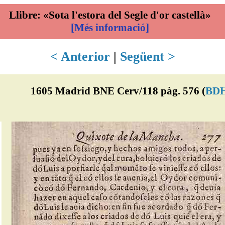
Llibre: «Sota l'estora del Segle d'or castellà»
[Més informació]
< Anterior
|
Següent >
1605 Madrid BNE Cerv/118 pàg. 576 (
BD