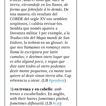
tierra, elevandoſe en los llanos, de
forma que ſobreſale à lo demás
. De
tota manera, els resultats del
CORDE del segle XV ens semblen
sospitosos, i caldria revisar-los.
Sembla que només apareix a
literatura militar. I per exemple, a la
Traducción del Mapa mundi de San
Isidoro
, la trobem en un glosari:
lo
que nos llamamos en romançe otero
llama la escriptura por latin
cumulus; e dezimos otero logar que
es alto algund poco, e segun que
dize sant Isidro al otero podemos
dezir monte pequenno, ca monte non
quiere al dezir sinon tierra alta
. Cap
referencia a
otear
. (LB
#pendent
)
5
)
en trenza y en cabello
:
amb
trenes o escabellades
. En anglès,
with their haires ſometimes plaited,
ſometimes diſheueld
. (LB
#cat
)