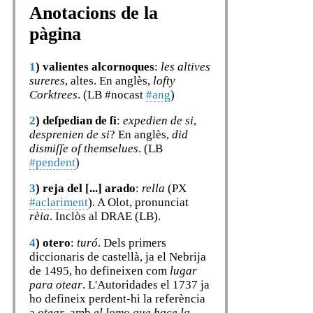
Anotacions de la
pàgina
1
)
valientes alcornoques
:
les altives
sureres
, altes. En anglès,
lofty
Corktrees
. (LB #nocast
#ang
)
2
)
deſpedian de ſi
:
expedien de si
,
desprenien de si
? En anglès,
did
dismiſſe of themselues
. (LB
#pendent
)
3
)
reja del [...] arado
:
rella
(PX
#aclariment
). A Olot, pronunciat
rèia
. Inclòs al DRAE (LB).
4
)
otero
:
turó
. Dels primers
diccionaris de castellà, ja el Nebrija
de 1495, ho defineixen com
lugar
para otear
. L'Autoridades el 1737 ja
ho defineix perdent-hi la referència
a
otear
, amb
el lomo que hace la