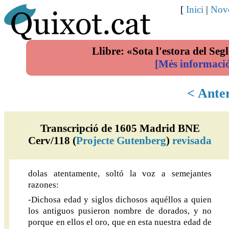
[
Inici
|
Nove
Llibre: «Sota l'estora del Segl
[Més informaci
< Ante
Transcripció de 1605 Madrid BNE
Cerv/118 (
Projecte Gutenberg
)
revisada
dolas atentamente, soltó la voz a semejantes
razones:
-Dichosa edad y siglos dichosos aquéllos a quien
los antiguos pusieron nombre de dorados, y no
porque en ellos el oro, que en esta nuestra edad de