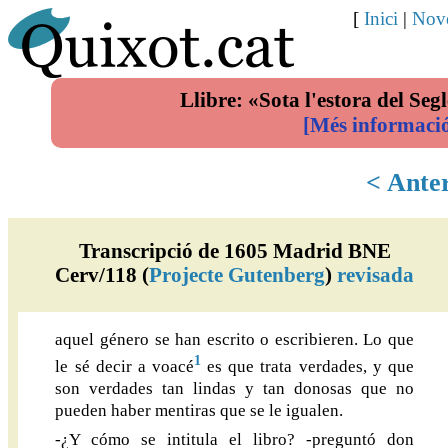
[
Inici
|
Nove
Llibre: «Sota l'estora del Segl
[Més informaci
< Ante
Transcripció de 1605 Madrid BNE
Cerv/118 (
Projecte Gutenberg
)
revisada
aquel género se han escrito o escribieren. Lo que
1
le sé decir a voacé
es que trata verdades, y que
son verdades tan lindas y tan donosas que no
pueden haber mentiras que se le igualen.
-¿Y cómo se intitula el libro? -preguntó don