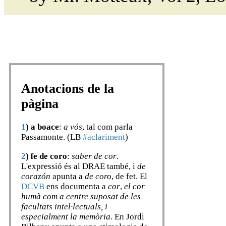
Anotacions de la
pàgina
1
)
a boace
:
a vós
, tal com parla
Passamonte. (LB
#aclariment
)
2
)
ſe de coro
:
saber de cor
.
L'expressió és al DRAE també, i
de
corazón
apunta a
de coro
, de fet. El
DCVB
ens documenta a
cor
,
el cor
humà com a centre suposat de les
facultats intel·lectuals, i
especialment la memòria
. En Jordi