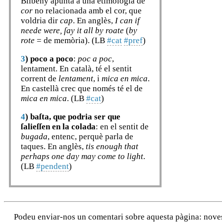
Bilbeny apunta a una etimologia de
cor
no relacionada amb el cor, que
voldria dir
cap
. En anglès,
I can if
neede were, ſay it all by roate
(
by
rote
= de memòria). (LB
#cat
#pref
)
3
)
poco a poco
:
poc a poc
,
lentament. En català, té el sentit
corrent de
lentament
, i
mica en mica
.
En castellà crec que només té el de
mica en mica
. (LB
#cat
)
4
)
baſta, que podria ser que
ſalieſſen en la colada
: en el sentit de
bugada
, entenc, perquè parla de
taques. En anglès,
tis enough that
perhaps one day may come to light
.
(LB
#pendent
)
Podeu enviar-nos un comentari sobre aquesta pàgina: noves a