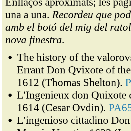
Enllaços aproximats; les pàg
una a una.
Recordeu que pode
amb el botó del mig del ratol
nova finestra.
The history of the valorov
Errant Don Qvixote of th
1612 (Thomas Shelton).
L'Ingenieux don Quixote 
1614 (Cesar Ovdin).
PA6
L'ingenioso cittadino Don 