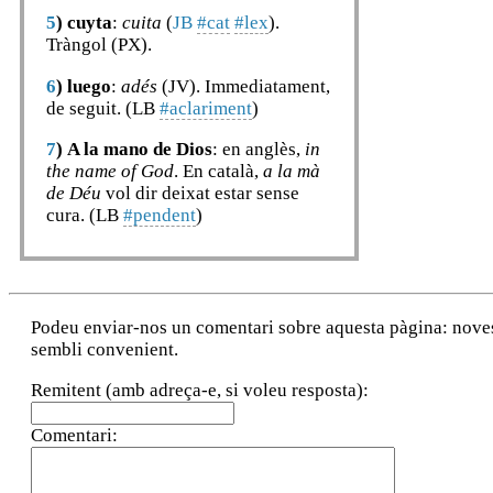
5
)
cuyta
:
cuita
(
JB
#cat
#lex
).
Tràngol (PX).
6
)
luego
:
adés
(JV). Immediatament,
de seguit. (LB
#aclariment
)
7
)
A la mano de Dios
: en anglès,
in
the name of God
. En català,
a la mà
de Déu
vol dir deixat estar sense
cura. (LB
#pendent
)
Podeu enviar-nos un comentari sobre aquesta pàgina: noves a
sembli convenient.
Remitent (amb adreça-e, si voleu resposta):
Comentari: