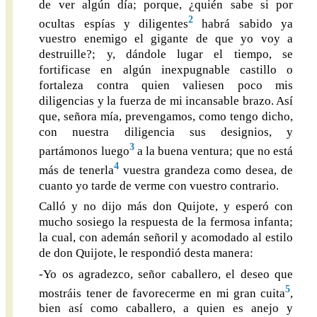
de ver algún día; porque, ¿quién sabe si por
2
ocultas espías y diligentes
habrá sabido ya
vuestro enemigo el gigante de que yo voy a
destruille?; y, dándole lugar el tiempo, se
fortificase en algún inexpugnable castillo o
fortaleza contra quien valiesen poco mis
diligencias y la fuerza de mi incansable brazo. Así
que, señora mía, prevengamos, como tengo dicho,
con nuestra diligencia sus designios, y
3
partámonos luego
a la buena ventura; que no está
4
más de tenerla
vuestra grandeza como desea, de
cuanto yo tarde de verme con vuestro contrario.
Calló y no dijo más don Quijote, y esperó con
mucho sosiego la respuesta de la fermosa infanta;
la cual, con ademán señoril y acomodado al estilo
de don Quijote, le respondió desta manera:
-Yo os agradezco, señor caballero, el deseo que
5
mostráis tener de favorecerme en mi gran cuita
,
bien así como caballero, a quien es anejo y