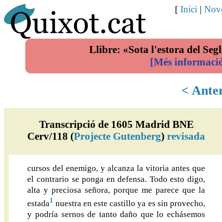
[
Inici
|
Nove
Llibre: «Sota l'estora del Segl
[Més informaci
< Ante
Transcripció de 1605 Madrid BNE
Cerv/118 (
Projecte Gutenberg
)
revisada
cursos del enemigo, y alcanza la vitoria antes que
el contrario se ponga en defensa. Todo esto digo,
alta y preciosa señora, porque me parece que la
1
estada
nuestra en este castillo ya es sin provecho,
y podría sernos de tanto daño que lo echásemos