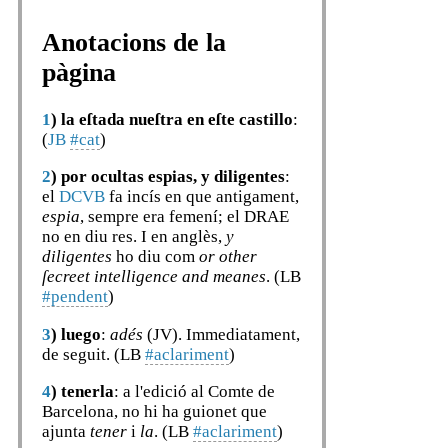
Anotacions de la
pàgina
1
)
la eſtada nueſtra en eſte castillo
:
(
JB
#cat
)
2
)
por ocultas espias, y diligentes
:
el
DCVB
fa incís en que antigament,
espia
, sempre era femení; el DRAE
no en diu res. I en anglès,
y
diligentes
ho diu com
or other
ſecreet intelligence and meanes
. (LB
#pendent
)
3
)
luego
:
adés
(JV). Immediatament,
de seguit. (LB
#aclariment
)
4
)
tenerla
: a l'edició al Comte de
Barcelona, no hi ha guionet que
ajunta
tener
i
la
. (LB
#aclariment
)