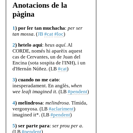
Anotacions de la
pàgina
1
)
por ſer tan muchacha
:
per ser
tan mossa
. (
JB
#cat
#loc
)
2
)
hetelo aqui
:
heus aquí
. Al
CORDE, només hi aparèix aquest
cas de Cervantes, un de Juan del
Encina (sota sospita de l'INH), i un
d'Hernán Núñez. (LB
#cat
)
3
)
cuando no me cato
:
inesperadament. En anglès,
when
wee leaſt imagined it
. (LB
#pendent
)
4
)
melindrosa
:
melindrosa
. Tímida,
vergonyosa. (LB
#aclariment
)
imagined it*. (LB
#pendent
)
5
)
ser parte para
:
ser prou per a
.
(LB
#pendent
)