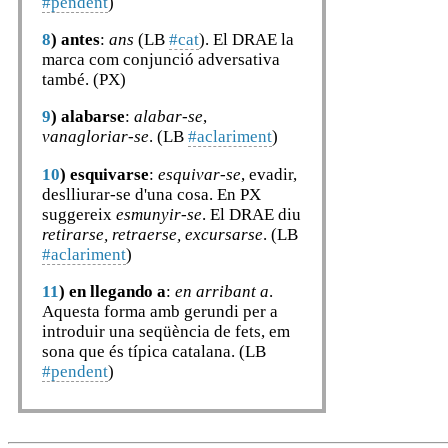
#pendent
)
8
)
antes
:
ans
(LB
#cat
). El DRAE la
marca com conjunció adversativa
també. (PX)
9
)
alabarse
:
alabar-se
,
vanagloriar-se
. (LB
#aclariment
)
10
)
esquivarse
:
esquivar-se
, evadir,
deslliurar-se d'una cosa. En PX
suggereix
esmunyir-se
. El DRAE diu
retirarse, retraerse, excursarse
. (LB
#aclariment
)
11
)
en llegando a
:
en arribant a
.
Aquesta forma amb gerundi per a
introduir una seqüència de fets, em
sona que és típica catalana. (LB
#pendent
)