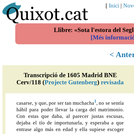
[
Inici
|
Nove
Llibre: «Sota l'estora del Segl
[Més informaci
< Ante
Transcripció de 1605 Madrid BNE
Cerv/118 (
Projecte Gutenberg
)
revisada
1
casarse, y que, por ser tan muchacha
, no se sentía
hábil para poder llevar la carga del matrimonio.
Con estas que daba, al parecer justas escusas,
dejaba el tío de importunarla, y esperaba a que
entrase algo más en edad y ella supiese escoger