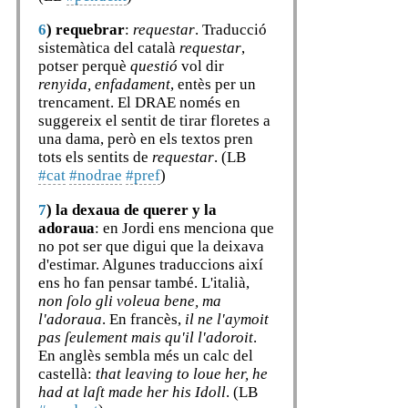
6
)
requebrar
:
requestar
. Traducció
sistemàtica del català
requestar
,
potser perquè
questió
vol dir
renyida, enfadament
, entès per un
trencament. El DRAE només en
suggereix el sentit de tirar floretes a
una dama, però en els textos pren
tots els sentits de
requestar
. (LB
#cat
#nodrae
#pref
)
7
)
la dexaua de querer y la
adoraua
: en Jordi ens menciona que
no pot ser que digui que la deixava
d'estimar. Algunes traduccions així
ens ho fan pensar també. L'italià,
non ſolo gli voleua bene, ma
l'adoraua
. En francès,
il ne l'aymoit
pas ſeulement mais qu'il l'adoroit
.
En anglès sembla més un calc del
castellà:
that leaving to loue her, he
had at laſt made her his Idoll
. (LB