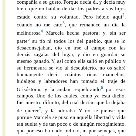
compañía a su gusto. Porque decía él, y decía muy
bien, que no habían de dar los padres a sus hijos
2
estado contra su voluntad. Pero hételo aquí
,
3
cuando no me cato
, que remanece un día la
4
melindrosa
Marcela hecha pastora; y, sin ser
5
parte
su tío ni todos los del pueblo, que se lo
desaconsejaban, dio en irse al campo con las
demás zagalas del lugar, y dio en guardar su
mesmo ganado. Y, así como ella salió en público y
su hermosura se vio al descubierto, no os sabré
buenamente decir cuántos ricos mancebos,
hidalgos y labradores han tomado el traje de
6
Grisóstomo y la andan requebrando
por esos
campos. Uno de los cuales, como ya está dicho,
fue nuestro difunto, del cual decían que la dejaba
7
de querer
, y la adoraba. Y no se piense que
porque Marcela se puso en aquella libertad y vida
tan suelta y de tan poco o de ningún recogimiento,
que por eso ha dado indicio, ni por semejas, que