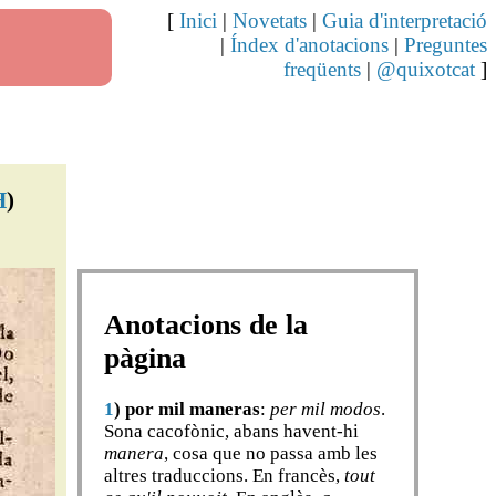
[
Inici
|
Novetats
|
Guia d'interpretació
|
Índex d'anotacions
|
Preguntes
freqüents
|
@quixotcat
]
H
)
Anotacions de la
pàgina
1
)
por mil maneras
:
per mil modos
.
Sona cacofònic, abans havent-hi
manera
, cosa que no passa amb les
altres traduccions. En francès,
tout