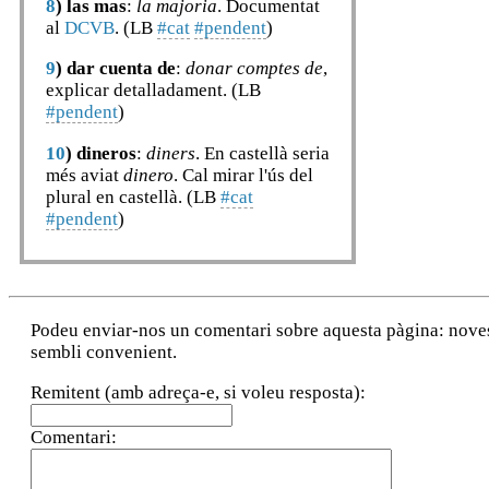
8
)
las mas
:
la majoria
. Documentat
al
DCVB
. (LB
#cat
#pendent
)
9
)
dar cuenta de
:
donar comptes de
,
explicar detalladament. (LB
#pendent
)
10
)
dineros
:
diners
. En castellà seria
més aviat
dinero
. Cal mirar l'ús del
plural en castellà. (LB
#cat
#pendent
)
Podeu enviar-nos un comentari sobre aquesta pàgina: noves a
sembli convenient.
Remitent (amb adreça-e, si voleu resposta):
Comentari: